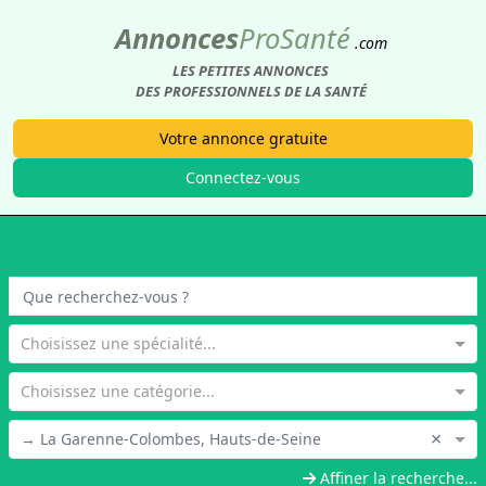
Annonces
Pro
Santé
.com
LES PETITES ANNONCES
DES PROFESSIONNELS DE LA SANTÉ
Votre annonce gratuite
Connectez-vous
Choisissez une spécialité...
Choisissez une catégorie...
×
→ La Garenne-Colombes, Hauts-de-Seine
Affiner la recherche...