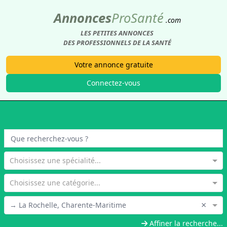
Annonces
Pro
Santé
.com
LES PETITES ANNONCES
DES PROFESSIONNELS DE LA SANTÉ
Votre annonce gratuite
Connectez-vous
Choisissez une spécialité...
Choisissez une catégorie...
×
→ La Rochelle, Charente-Maritime
Affiner la recherche...