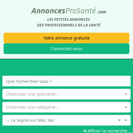
Annonces
Pro
Santé
.com
LES PETITES ANNONCES
DES PROFESSIONNELS DE LA SANTÉ
Votre annonce gratuite
Connectez-vous
Choisissez une spécialité...
Choisissez une catégorie...
×
→ La Seyne-sur-Mer, Var
Affiner la recherche...