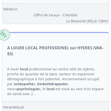
Médecin
Offre de locaux - Clientèle
Le Beausset (83)
(à 12km)
A LOUER LOCAL PROFESSIONEL sur HYERES (VAR-
83)
À louer
local
professionnel au centre ville de Hyères,
proche du quartier de la Gare, secteur en expansion
démographique à fort potentiel. Anciennement occupé
par
ostéopathe
s,
kinési
thérapeute
s,
neuro
psychologue
s, le
local
est situé au sein d’un espace
de santé avec 2...
Paramédical