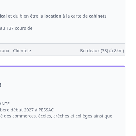
cal
et du bien être la
location
à la carte de
cabinet
s
 au 137 cours de
caux - Clientèle
Bordeaux (33)
(à 8km)
!
ANTE
ibère début 2027 à PESSAC
té des commerces, écoles, crèches et collèges ainsi que