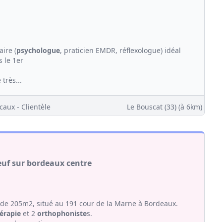
aire (
psychologue
, praticien EMDR, réflexologue) idéal
s le 1er
très...
caux - Clientèle
Le Bouscat (33)
(à 6km)
neuf sur bordeaux centre
de 205m2, situé au 191 cour de la Marne à Bordeaux.
érapie
et 2
orthophoniste
s.