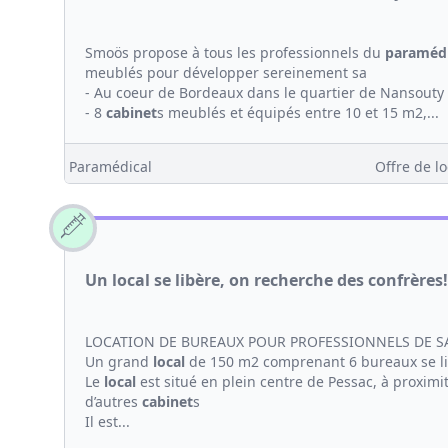
Smoös propose à tous les professionnels du
paramédi
meublés pour développer sereinement sa
- Au coeur de Bordeaux dans le quartier de Nansouty
- 8
cabinet
s meublés et équipés entre 10 et 15 m2,...
Paramédical
Offre de lo
Un local se libère, on recherche des confrères!
LOCATION DE BUREAUX POUR PROFESSIONNELS DE S
Un grand
local
de 150 m2 comprenant 6 bureaux se l
Le
local
est situé en plein centre de Pessac, à proximi
d’autres
cabinet
s
Il est...