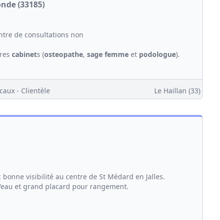
onde (33185)
tre de consultations non
tres
cabinet
s (
osteopathe
,
sage femme
et
podologue
).
caux - Clientèle
Le Haillan (33)
 bonne visibilité au centre de St Médard en Jalles.
d'eau et grand placard pour rangement.