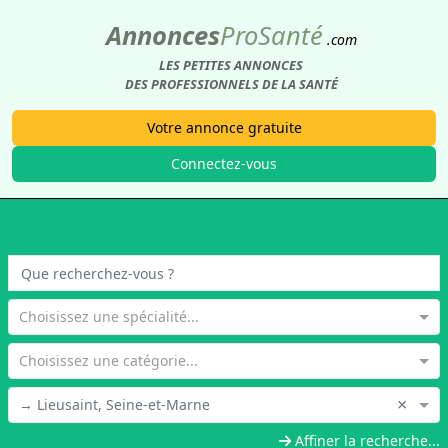
Annonces
Pro
Santé
.com
LES PETITES ANNONCES
DES PROFESSIONNELS DE LA SANTÉ
Votre annonce gratuite
Connectez-vous
Choisissez une spécialité...
Choisissez une catégorie...
×
→ Lieusaint, Seine-et-Marne
Affiner la recherche...