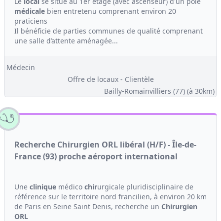
Le
local
se situe au 1er étage (avec ascenseur) d'un pole
médicale
bien entretenu comprenant environ 20
praticiens
Il bénéficie de parties communes de qualité comprenant
une salle d’attente aménagée...
Médecin
Offre de locaux - Clientèle
Bailly-Romainvilliers (77)
(à 30km)
Recherche Chirurgien ORL libéral (H/F) - Île-de-
France (93) proche aéroport international
Une
clinique
médico
chir
urgicale pluridisciplinaire de
référence sur le territoire nord francilien, à environ 20 km
de Paris en Seine Saint Denis, recherche un
Chirurgien
ORL