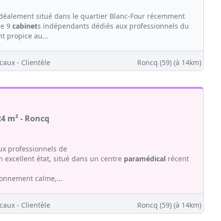
 idéalement situé dans le quartier Blanc-Four récemment
le 9
cabinet
s indépendants dédiés aux professionnels du
t propice au...
caux - Clientèle
Roncq (59)
(à 14km)
24 m² - Roncq
x professionnels de
 excellent état, situé dans un centre
paramédical
récent
ronnement calme,...
caux - Clientèle
Roncq (59)
(à 14km)