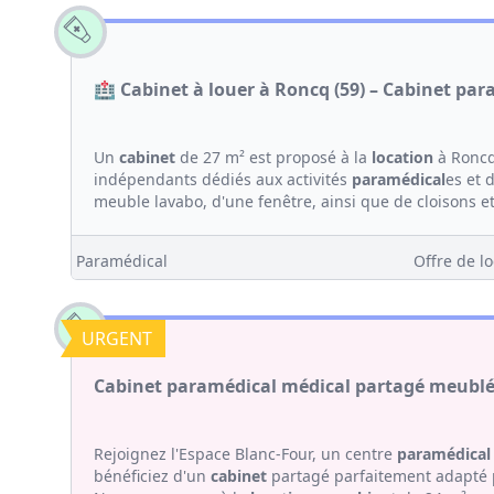
🏥 Cabinet à louer à Roncq (59) – Cabinet pa
Un
cabinet
de 27 m² est proposé à la
location
à Roncq
indépendants dédiés aux activités
paramédical
es et 
meuble lavabo, d'une fenêtre, ainsi que de cloisons et
Paramédical
Offre de lo
URGENT
Cabinet paramédical médical partagé meublé - 
Rejoignez l'Espace Blanc-Four, un centre
paramédical
bénéficiez d'un
cabinet
partagé parfaitement adapté p