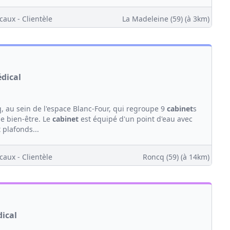
caux - Clientèle
La Madeleine (59)
(à 3km)
édical
, au sein de l'espace Blanc-Four, qui regroupe 9
cabinet
s
de bien-être. Le
cabinet
est équipé d'un point d'eau avec
 plafonds...
caux - Clientèle
Roncq (59)
(à 14km)
dical