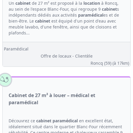
Un
cabinet
de 27 m² est proposé à la
location
à Roncq,
au sein de l'espace Blanc-Four, qui regroupe 9
cabinet
s
indépendants dédiés aux activités
paramédical
es et de
bien-être. Le
cabinet
est équipé d'un point d'eau avec
meuble lavabo, d'une fenêtre, ainsi que de cloisons et
plafonds...
Paramédical
Offre de locaux - Clientèle
Roncq (59)
(à 17km)
Cabinet de 27 m² à louer – médical et
paramédical
Découvrez ce
cabinet
paramédical
en excellent état,
idéalement situé dans le quartier Blanc-Four récemment
réhabilité. Ce centre moderne et chaleureux rassemble 9