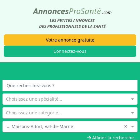
Annonces
Pro
Santé
.com
LES PETITES ANNONCES
DES PROFESSIONNELS DE LA SANTÉ
Votre annonce gratuite
Connectez-vous
Choisissez une spécialité...
Choisissez une catégorie...
×
→ Maisons-Alfort, Val-de-Marne
Affiner la recherche...