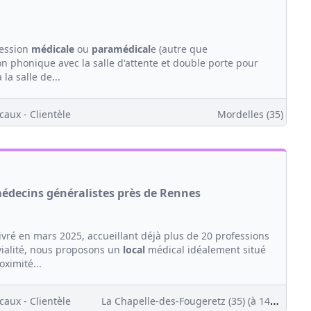
fession
médicale
ou
paramédical
e (autre que
on phonique avec la salle d'attente et double porte pour
la salle de...
caux - Clientèle
Mordelles (35)
médecins généralistes près de Rennes
livré en mars 2025, accueillant déjà plus de 20 professions
vialité, nous proposons un
local
médical idéalement situé
ximité...
caux - Clientèle
La Chapelle-des-Fougeretz (35)
(à 14km)