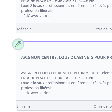
PROCHE PLACE DE L'H
ORL
OGE ET PLACE PIE
Loue 2
locaux
professionnels entièrement rénovés p
profession
libéral
e :
- RdC avec vitrine...
Médecin
Offre de lo
AVIGNON CENTRE: LOUE 2 CABINETS POUR P
AVIGNON PLEIN CENTRE VILLE, BEL IMMEUBLE 18ième
PROCHE PLACE DE L'H
ORL
OGE ET PLACE PIE
Loue 2
locaux
professionnels entièrement rénovés p
profession
libéral
e :
- RdC avec vitrine...
Infirmier
Offre de lo