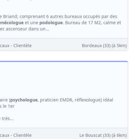
ide Briand; comprenant 6 autres bureaux occupés par des
ynécologue
et une
podologue
. Bureau de 17 M2, calme et
vec ascenseur dans un...
caux - Clientèle
Bordeaux (33)
(à 5km)
aire (
psychologue
, praticien EMDR, réflexologue) idéal
s le 1er
très...
caux - Clientèle
Le Bouscat (33)
(à 6km)