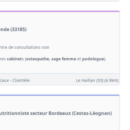
onde (33185)
tre de consultations non
tres
cabinet
s (
osteopathe
,
sage femme
et
podologue
).
caux - Clientèle
Le Haillan (33)
(à 8km)
nutritionniste secteur Bordeaux (Cestas-Léognan)