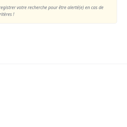
egistrer votre recherche pour être alerté(e) en cas de
itères !