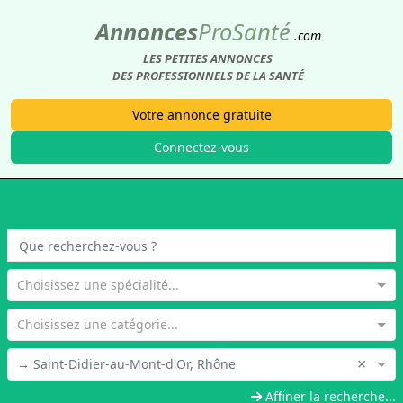
Annonces
Pro
Santé
.com
LES PETITES ANNONCES
DES PROFESSIONNELS DE LA SANTÉ
Votre annonce gratuite
Connectez-vous
Choisissez une spécialité...
Choisissez une catégorie...
×
→ Saint-Didier-au-Mont-d'Or, Rhône
Affiner la recherche...