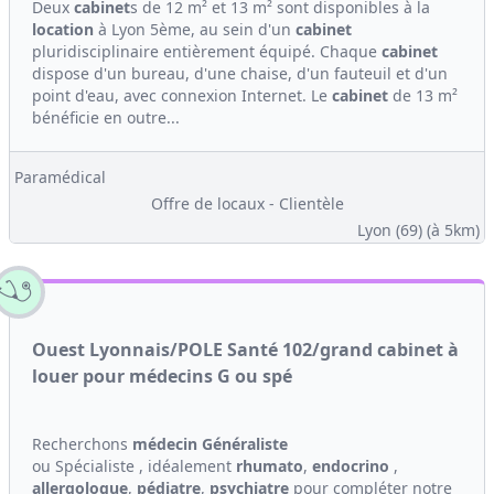
Deux
cabinet
s de 12 m² et 13 m² sont disponibles à la
location
à Lyon 5ème, au sein d'un
cabinet
pluridisciplinaire entièrement équipé. Chaque
cabinet
dispose d'un bureau, d'une chaise, d'un fauteuil et d'un
point d'eau, avec connexion Internet. Le
cabinet
de 13 m²
bénéficie en outre...
Paramédical
Offre de locaux - Clientèle
Lyon (69)
(à 5km)
Ouest Lyonnais/POLE Santé 102/grand cabinet à
louer pour médecins G ou spé
Recherchons
médecin Généraliste
ou Spécialiste , idéalement
rhumato
,
endocrino
,
allergologue
,
pédiatre
,
psychiatre
pour compléter notre