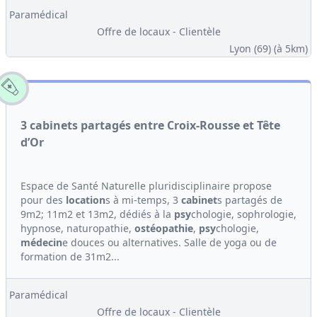
Paramédical
Offre de locaux - Clientèle
Lyon (69)
(à 5km)
3 cabinets partagés entre Croix-Rousse et Tête
d’Or
Espace de Santé Naturelle pluridisciplinaire propose
pour des
location
s à mi-temps, 3
cabinet
s partagés de
9m2; 11m2 et 13m2, dédiés à la
psy
chologie, sophrologie,
hypnose, naturopathie,
ostéopathie
,
psy
chologie,
médecin
e douces ou alternatives. Salle de yoga ou de
formation de 31m2...
Paramédical
Offre de locaux - Clientèle