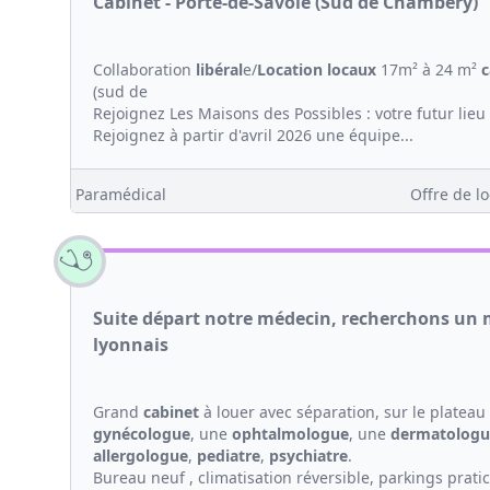
Cabinet - Porte-de-Savoie (Sud de Chambéry)
Collaboration
libéral
e/
Location
locaux
17m² à 24 m²
c
(sud de
Rejoignez Les Maisons des Possibles : votre futur lieu 
Rejoignez à partir d'avril 2026 une équipe...
Paramédical
Offre de lo
Suite départ notre médecin, recherchons un m
lyonnais
Grand
cabinet
à louer avec séparation, sur le platea
gynécologue
, une
ophtalmologue
, une
dermatologu
allergologue
,
pediatre
,
psychiatre
.
Bureau neuf , climatisation réversible, parkings pratici