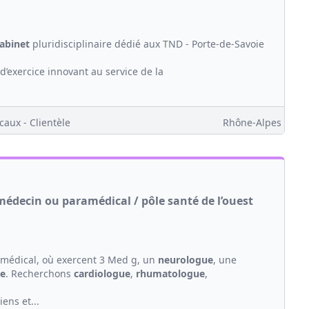
abinet
pluridisciplinaire dédié aux TND - Porte-de-Savoie
d’exercice innovant au service de la
caux - Clientèle
Rhône-Alpes
édecin ou paramédical / pôle santé de l’ouest
u médical, où exercent 3 Med g, un
ne
urologue
, une
e
. Recherchons
cardiologue
,
rhumatologue
,
ens et...