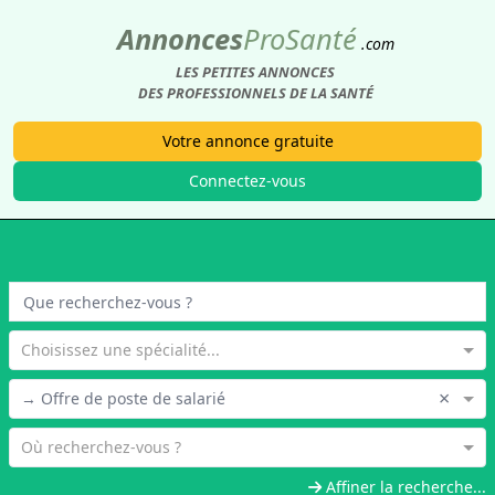
Annonces
Pro
Santé
.com
LES PETITES ANNONCES
DES PROFESSIONNELS DE LA SANTÉ
Votre annonce gratuite
Connectez-vous
Choisissez une spécialité...
×
→ Offre de poste de salarié
Où recherchez-vous ?
Affiner la recherche...