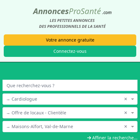
Annonces
Pro
Santé
.com
LES PETITES ANNONCES
DES PROFESSIONNELS DE LA SANTÉ
Votre annonce gratuite
Connectez-vous
×
→ Cardiologue
×
→ Offre de locaux - Clientèle
×
→ Maisons-Alfort, Val-de-Marne
Affiner la recherche...