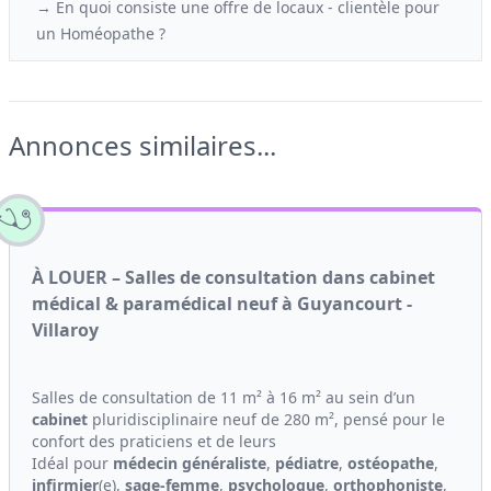
→ En quoi consiste une offre de locaux - clientèle
pour
un
Homéopathe ?
Annonces similaires...
À LOUER – Salles de consultation dans cabinet
médical & paramédical neuf à Guyancourt -
Villaroy
Salles de consultation de 11 m² à 16 m² au sein d’un
cabinet
pluridisciplinaire neuf de 280 m², pensé pour le
confort des praticiens et de leurs
Idéal pour
médecin généraliste
,
pédiatre
,
ostéopathe
,
infirmier
(e),
sage-femme
,
psychologue
,
orthophoniste
,