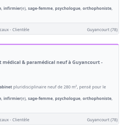
e
,
infirmier
(e),
sage-femme
,
psychologue
,
orthophoniste
,
caux - Clientèle
Guyancourt (78)
et médical & paramédical neuf à Guyancourt -
abinet
pluridisciplinaire neuf de 280 m², pensé pour le
e
,
infirmier
(e),
sage-femme
,
psychologue
,
orthophoniste
,
caux - Clientèle
Guyancourt (78)