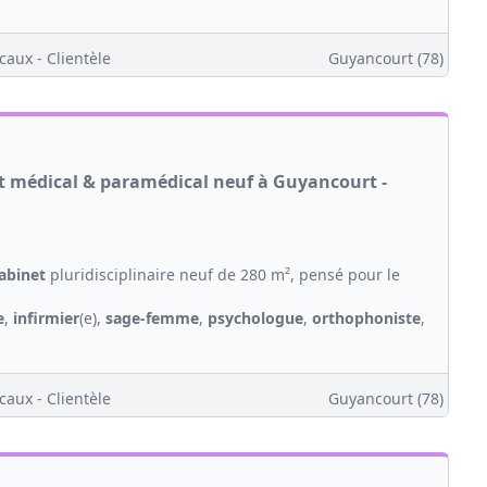
caux - Clientèle
Guyancourt (78)
et médical & paramédical neuf à Guyancourt -
abinet
pluridisciplinaire neuf de 280 m², pensé pour le
e
,
infirmier
(e),
sage-femme
,
psychologue
,
orthophoniste
,
caux - Clientèle
Guyancourt (78)