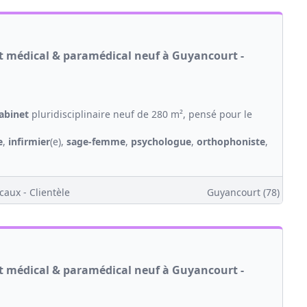
et médical & paramédical neuf à Guyancourt -
abinet
pluridisciplinaire neuf de 280 m², pensé pour le
e
,
infirmier
(e),
sage-femme
,
psychologue
,
orthophoniste
,
caux - Clientèle
Guyancourt (78)
et médical & paramédical neuf à Guyancourt -