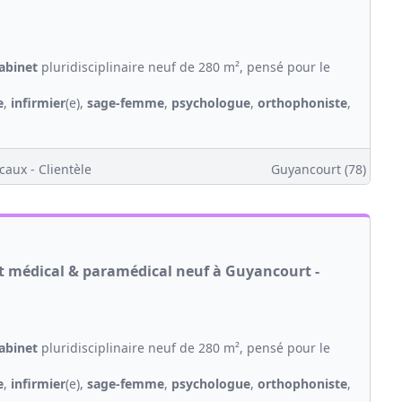
abinet
pluridisciplinaire neuf de 280 m², pensé pour le
e
,
infirmier
(e),
sage-femme
,
psychologue
,
orthophoniste
,
caux - Clientèle
Guyancourt (78)
et médical & paramédical neuf à Guyancourt -
abinet
pluridisciplinaire neuf de 280 m², pensé pour le
e
,
infirmier
(e),
sage-femme
,
psychologue
,
orthophoniste
,