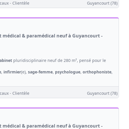
caux - Clientèle
Guyancourt (78)
et médical & paramédical neuf à Guyancourt -
abinet
pluridisciplinaire neuf de 280 m², pensé pour le
e
,
infirmier
(e),
sage-femme
,
psychologue
,
orthophoniste
,
caux - Clientèle
Guyancourt (78)
et médical & paramédical neuf à Guyancourt -