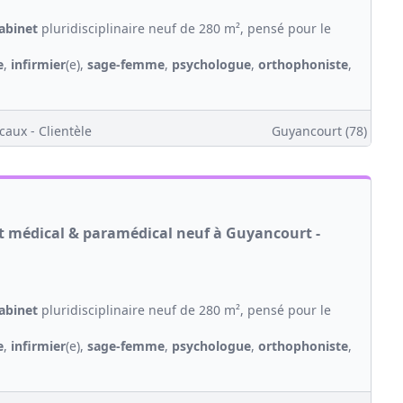
abinet
pluridisciplinaire neuf de 280 m², pensé pour le
e
,
infirmier
(e),
sage-femme
,
psychologue
,
orthophoniste
,
caux - Clientèle
Guyancourt (78)
et médical & paramédical neuf à Guyancourt -
abinet
pluridisciplinaire neuf de 280 m², pensé pour le
e
,
infirmier
(e),
sage-femme
,
psychologue
,
orthophoniste
,