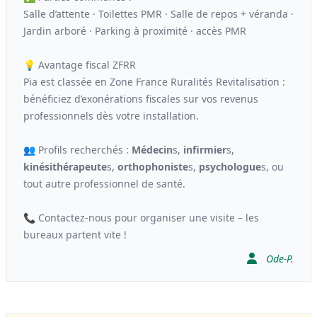
Salle d’attente · Toilettes PMR · Salle de repos + véranda ·
Jardin arboré · Parking à proximité · accès PMR
💡 Avantage fiscal ZFRR
Pia est classée en Zone France Ruralités Revitalisation :
bénéficiez d’exonérations fiscales sur vos revenus
professionnels dès votre installation.
👥 Profils recherchés :
Médecin
s,
infirmier
s,
kinési
thérapeute
s,
orthophoniste
s,
psychologue
s, ou
tout autre professionnel de santé.
📞 Contactez-nous pour organiser une visite – les
bureaux partent vite !
Ode-P.