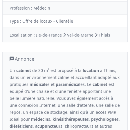
Profession :
Médecin
Type :
Offre de locaux - Clientèle
Localisation :
Ile-de-France
Val-de-Marne
Thiais
Annonce
Un
cabinet
de 30 m² est proposé à la
location
à Thiais,
dans un environnement calme et accueillant adapté aux
pratiques
médicale
s et
paramédical
es. Le
cabinet
est
équipé d'une chaise et d'une fenêtre apportant une
belle lumière naturelle. Vous avez également accès à
une connexion Internet, une salle d'attente, une salle de
repos, un espace de stockage, ainsi qu'à un accès PMR.
Idéal pour
médecin
s,
kinési
thérapeute
s,
psychologue
s,
diététicien
s,
acupuncteur
s,
chir
opracteurs et autres