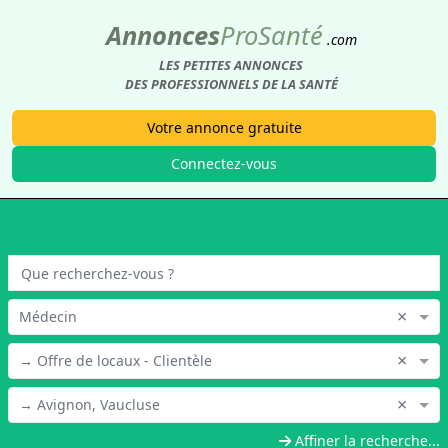
Annonces
Pro
Santé
.com
LES PETITES ANNONCES
DES PROFESSIONNELS DE LA SANTÉ
Votre annonce gratuite
Connectez-vous
×
Médecin
×
→ Offre de locaux - Clientèle
×
→ Avignon, Vaucluse
Affiner la recherche...