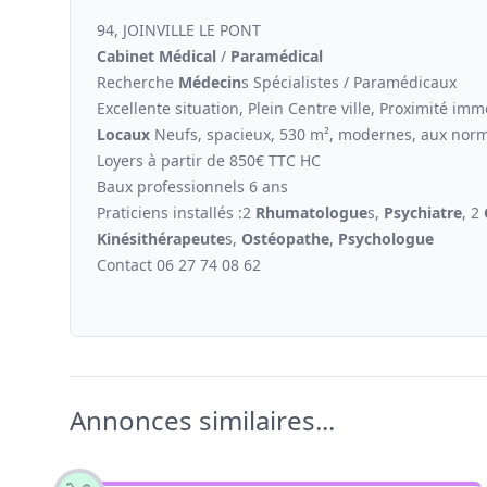
94, JOINVILLE LE PONT
Cabinet Médical
/
Paramédical
Recherche
Médecin
s Spécialistes / Paramédicaux
Excellente situation, Plein Centre ville, Proximité imm
Locaux
Neufs, spacieux, 530 m², modernes, aux nor
Loyers à partir de 850€ TTC HC
Baux professionnels 6 ans
Praticiens installés :2
Rhumatologue
s,
Psychiatre
, 2
Kinési
thérapeute
s,
Ostéopathe
,
Psychologue
Contact 06 27 74 08 62
Annonces similaires...