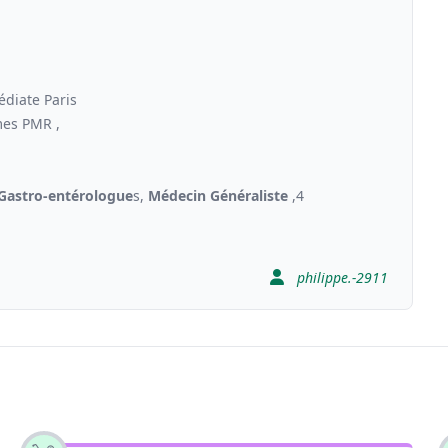
édiate Paris
mes PMR ,
Gastro-entérologue
s,
Médecin Généraliste
,4
philippe.-2911