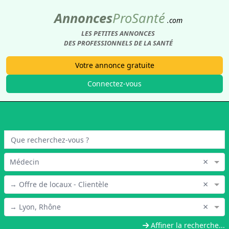
Annonces
Pro
Santé
.com
LES PETITES ANNONCES
DES PROFESSIONNELS DE LA SANTÉ
Votre annonce gratuite
Connectez-vous
×
Médecin
×
→ Offre de locaux - Clientèle
×
→ Lyon, Rhône
Affiner la recherche...