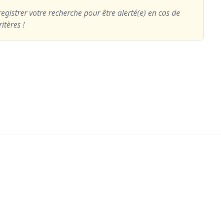
egistrer votre recherche pour être alerté(e) en cas de
itères !