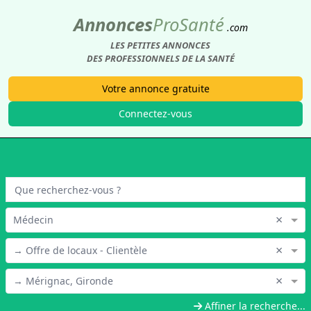
Annonces
Pro
Santé
.com
LES PETITES ANNONCES
DES PROFESSIONNELS DE LA SANTÉ
Votre annonce gratuite
Connectez-vous
×
Médecin
×
→ Offre de locaux - Clientèle
×
→ Mérignac, Gironde
Affiner la recherche...