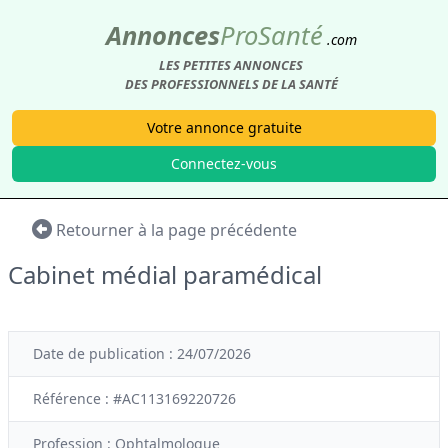
Annonces
Pro
Santé
.com
LES PETITES ANNONCES
DES PROFESSIONNELS DE LA SANTÉ
Votre annonce gratuite
Connectez-vous
Retourner à la page précédente
Cabinet médial paramédical
Date de publication : 24/07/2026
Référence : #AC113169220726
Profession :
Ophtalmologue