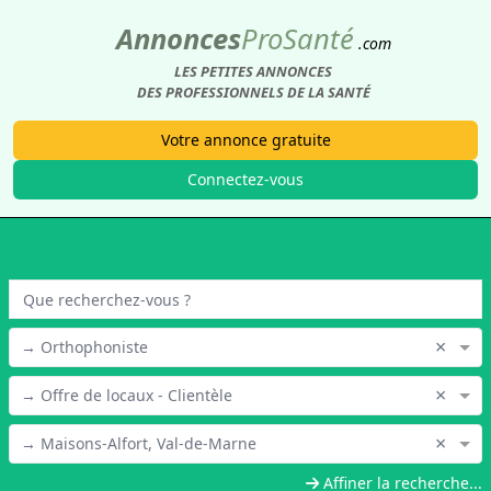
Annonces
Pro
Santé
.com
LES PETITES ANNONCES
DES PROFESSIONNELS DE LA SANTÉ
Votre annonce gratuite
Connectez-vous
×
→ Orthophoniste
×
→ Offre de locaux - Clientèle
×
→ Maisons-Alfort, Val-de-Marne
Affiner la recherche...