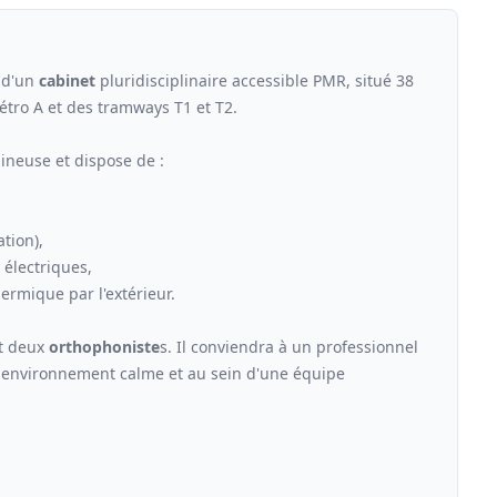
n d'un
cabinet
pluridisciplinaire accessible PMR, situé 38
tro A et des tramways T1 et T2.
mineuse et dispose de :
tion),
 électriques,
ermique par l'extérieur.
t deux
orthophoniste
s. Il conviendra à un professionnel
n environnement calme et au sein d'une équipe