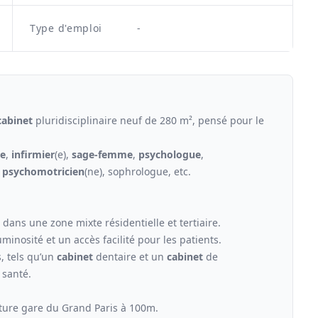
Type d'emploi
-
cabinet
pluridisciplinaire neuf de 280 m², pensé pour le
he
,
infirmier
(e),
sage-femme
,
psychologue
,
,
psychomotricien
(ne), sophrologue, etc.
ans une zone mixte résidentielle et tertiaire.
minosité et un accès facilité pour les patients.
s, tels qu’un
cabinet
dentaire et un
cabinet
de
 santé.
ture gare du Grand Paris à 100m.