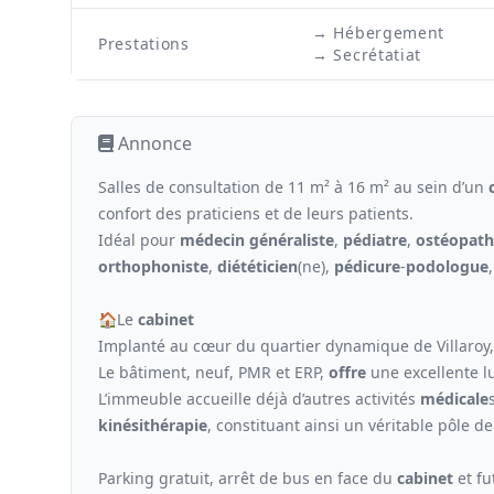
→ Hébergement
Prestations
→ Secrétatiat
Annonce
Salles de consultation de 11 m² à 16 m² au sein d’un
confort des praticiens et de leurs patients.
Idéal pour
médecin généraliste
,
pédiatre
,
ostéopat
orthophoniste
,
diététicien
(ne),
pédicure
-
podologue
🏠Le
cabinet
Implanté au cœur du quartier dynamique de Villaroy, d
Le bâtiment, neuf, PMR et ERP,
offre
une excellente lu
L’immeuble accueille déjà d’autres activités
médicale
kinésithérapie
, constituant ainsi un véritable pôle de
Parking gratuit, arrêt de bus en face du
cabinet
et fu