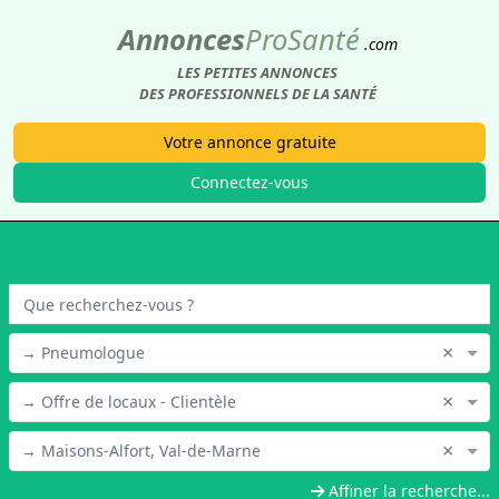
Annonces
Pro
Santé
.com
LES PETITES ANNONCES
DES PROFESSIONNELS DE LA SANTÉ
Votre annonce gratuite
Connectez-vous
×
→ Pneumologue
×
→ Offre de locaux - Clientèle
×
→ Maisons-Alfort, Val-de-Marne
Affiner la recherche...