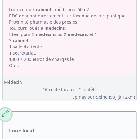
Locaux pour
cabinet
s médicaux. 60m2
RDC donnant directement sur l'avenue de la republique.
Proximité pharmacie des presles.
Toujours loués a
medecin
s.
Ideal pour 3
medecin
s ou 2
medecin
s et 1
3
cabinet
s
1 salle d'attente
1 secrétariat.
1300 + 200 euros de charges le
Ou...
Médecin
Offre de locaux - Clientèle
Épinay-sur-Seine (93)
(à 12km)
Loue local