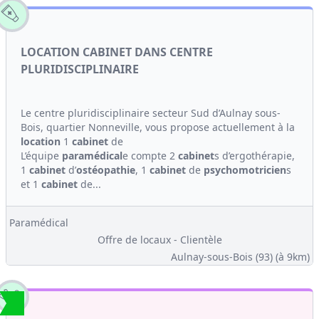
LOCATION CABINET DANS CENTRE
PLURIDISCIPLINAIRE
Le centre pluridisciplinaire secteur Sud d’Aulnay sous-
Bois, quartier Nonneville, vous propose actuellement à la
location
1
cabinet
de
L’équipe
paramédical
e compte 2
cabinet
s d’ergothérapie,
1
cabinet
d’
ostéopathie
, 1
cabinet
de
psychomotricien
s
et 1
cabinet
de...
Paramédical
Offre de locaux - Clientèle
Aulnay-sous-Bois (93)
(à 9km)