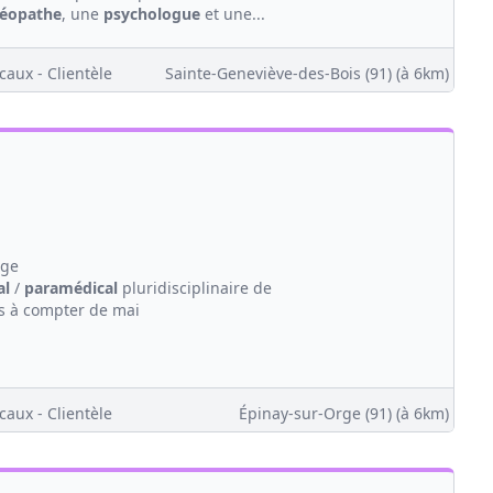
téopathe
, une
psychologue
et une...
caux - Clientèle
Sainte-Geneviève-des-Bois (91)
(à 6km)
rge
al
/
paramédical
pluridisciplinaire de
es à compter de mai
caux - Clientèle
Épinay-sur-Orge (91)
(à 6km)