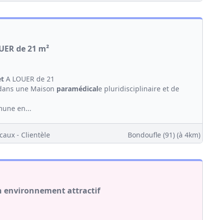
UER de 21 m²
et
A LOUER de 21
é dans une Maison
paramédical
e pluridisciplinaire et de
une en...
caux - Clientèle
Bondoufle (91)
(à 4km)
un environnement attractif