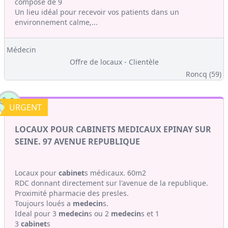
composé de 9
Un lieu idéal pour recevoir vos patients dans un
environnement calme,...
Médecin
Offre de locaux - Clientèle
Roncq (59)
URGENT
LOCAUX POUR CABINETS MEDICAUX EPINAY SUR
SEINE. 97 AVENUE REPUBLIQUE
Locaux pour
cabinet
s médicaux. 60m2
RDC donnant directement sur l'avenue de la republique.
Proximité pharmacie des presles.
Toujours loués a
medecin
s.
Ideal pour 3
medecin
s ou 2
medecin
s et 1
3
cabinet
s