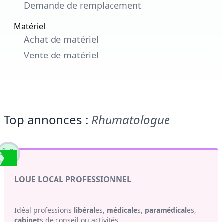
Demande de remplacement
Matériel
Achat de matériel
Vente de matériel
Top annonces :
Rhumatologue
LOUE LOCAL PROFESSIONNEL
Idéal professions
libéral
es,
médicale
s,
paramédical
es,
cabinet
s de conseil ou activités