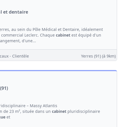
l et dentaire
erres, au sein du Pôle Médical et Dentaire, idéalement
re commercial Leclerc. Chaque
cabinet
est équipé d'un
rangement, d'une...
caux - Clientèle
Yerres (91)
(à 9km)
(91)
idisciplinaire – Massy Atlantis
on de 23 m², située dans un
cabinet
pluridisciplinaire
gue
et