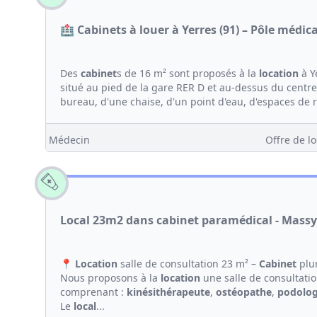
🏥 Cabinets à louer à Yerres (91) – Pôle médica
Des
cabinet
s de 16 m² sont proposés à la
location
à Y
situé au pied de la gare RER D et au-dessus du cent
bureau, d'une chaise, d'un point d'eau, d'espaces de 
Médecin
Offre de lo
Local 23m2 dans cabinet paramédical - Massy
📍
Location
salle de consultation 23 m² –
Cabinet
plur
Nous proposons à la
location
une salle de consultati
comprenant :
kinési
thérapeute
,
ostéopathe
,
podolo
Le
local
...