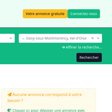
Votre annonce gratuite
Connectez-vous
×
→ Soisy-sous-Montmorency, Val-d'Oise
Affiner la recherche...
Rechercher
Aucune annonce correspond à votre
besoin ?
Cliquez ici pour déposer une annonce avec