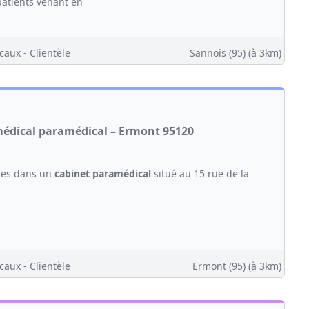
 patients venant en
caux - Clientèle
Sannois (95)
(à 3km)
 médical paramédical – Ermont 95120
bles dans un
cabinet
paramédical
situé au 15 rue de la
caux - Clientèle
Ermont (95)
(à 3km)