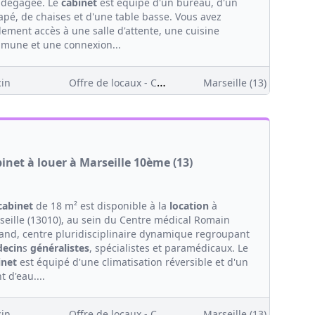
 dégagée. Le
cabinet
est équipé d'un bureau, d'un
apé, de chaises et d'une table basse. Vous avez
lement accès à une salle d'attente, une cuisine
mune et une connexion...
Offre de locaux - Clientèle
in
Marseille (13)
inet à louer à Marseille 10ème (13)
cabinet
de 18 m² est disponible à la
location
à
seille (13010), au sein du Centre médical Romain
land, centre pluridisciplinaire dynamique regroupant
ecin
s
généralistes
, spécialistes et paramédicaux. Le
inet
est équipé d'une climatisation réversible et d'un
t d'eau....
Offre de locaux - Clientèle
in
Marseille (13)