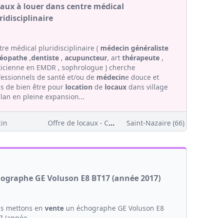
aux à louer dans centre médical
ridisciplinaire
re médical pluridisciplinaire (
médecin généraliste
téopathe
,
dentiste
,
acupuncteur
, art
thérapeute
,
ticienne en EMDR , sophrologue ) cherche
fessionnels de santé et/ou de
médecin
e douce et
ns de bien être pour
location
de
locaux
dans village
lan en pleine expansion...
Offre de locaux - Clientèle
in
Saint-Nazaire (66)
ographe GE Voluson E8 BT17 (année 2017)
s mettons en
vente
un échographe GE Voluson E8
7 (année