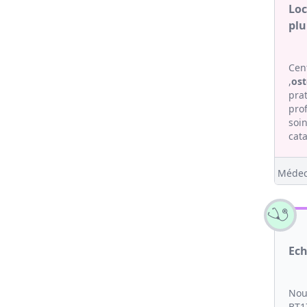
Loc
plu
Cent
,
os
pra
pro
soi
cata
Médec
Ech
Nou
BT1