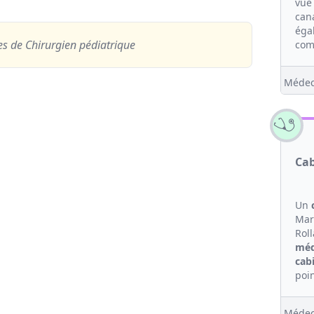
vue
can
éga
ces
de Chirurgien pédiatrique
com
Médec
Cab
Un
Mar
Rol
méd
cab
poin
Médec