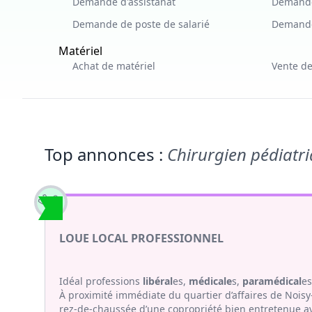
Demande d'assistanat
Demande
Demande de poste de salarié
Demande
Matériel
Achat de matériel
Vente de
Top annonces :
Chirurgien pédiatr
LOUE LOCAL PROFESSIONNEL
Idéal professions
libéral
es,
médicale
s,
paramédical
e
À proximité immédiate du quartier d’affaires de Noi
rez-de-chaussée d’une copropriété bien entretenue av