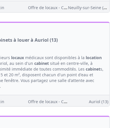
Offre de locaux - Clientèle
Neuilly-sur-Seine (92)
in
inets à louer à Auriol (13)
sieurs
locaux
médicaux sont disponibles à la
location
riol, au sein d'un
cabinet
situé en centre-ville, à
ximité immédiate de toutes commodités. Les
cabinet
s,
15 et 20 m², disposent chacun d'un point d'eau et
e fenêtre. Vous partagez une salle d'attente avec
.
Offre de locaux - Clientèle
in
Auriol (13)