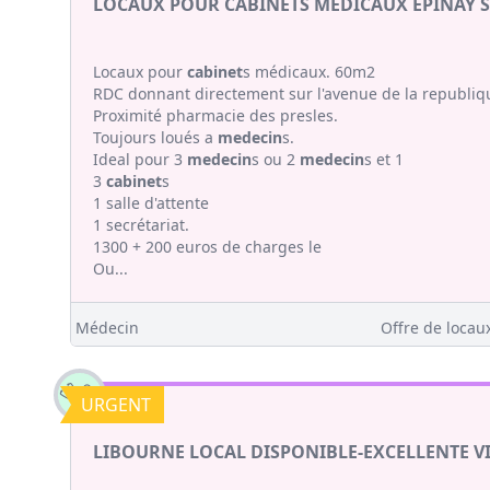
LOCAUX POUR CABINETS MEDICAUX EPINAY S
Locaux pour
cabinet
s médicaux. 60m2
RDC donnant directement sur l'avenue de la republiq
Proximité pharmacie des presles.
Toujours loués a
medecin
s.
Ideal pour 3
medecin
s ou 2
medecin
s et 1
3
cabinet
s
1 salle d'attente
1 secrétariat.
1300 + 200 euros de charges le
Ou...
Médecin
Offre de locaux
URGENT
LIBOURNE LOCAL DISPONIBLE-EXCELLENTE VI