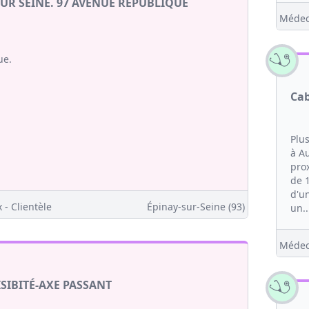
UR SEINE. 97 AVENUE REPUBLIQUE
Médec
ue.
Cab
Plu
à Au
pro
de 
d'un
 - Clientèle
Épinay-sur-Seine (93)
un..
Médec
SIBITÉ-AXE PASSANT