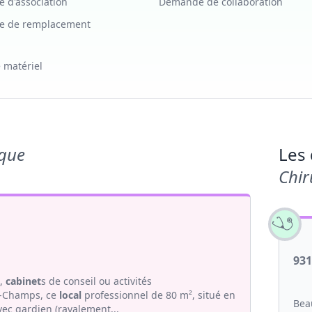
 d'association
Demande de collaboration
 de remplacement
 matériel
ique
Les 
Chir
93
s,
cabinet
s de conseil ou activités
sy-Champs, ce
local
professionnel de 80 m², situé en
Bea
ec gardien (ravalement...