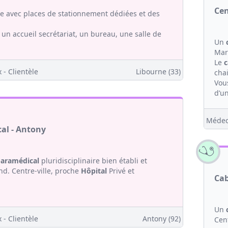
Cen
le avec places de stationnement dédiées et des
un accueil secrétariat, un bureau, une salle de
Un
Mar
Le
c
 - Clientèle
Libourne (33)
chai
Vou
d’un
Médec
al - Antony
aramédical
pluridisciplinaire bien établi et
nd. Centre-ville, proche
Hôpital
Privé et
Cab
Un
 - Clientèle
Antony (92)
Cen