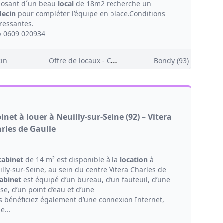
posant d´un beau
local
de 18m2 recherche un
ecin
pour compléter l’équipe en place.Conditions
éressantes.
 0609 020934
Offre de locaux - Clientèle
in
Bondy (93)
inet à louer à Neuilly-sur-Seine (92) – Vitera
rles de Gaulle
cabinet
de 14 m² est disponible à la
location
à
lly-sur-Seine, au sein du centre Vitera Charles de
abinet
est équipé d’un bureau, d’un fauteuil, d’une
se, d’un point d’eau et d’une
s bénéficiez également d’une connexion Internet,
e...