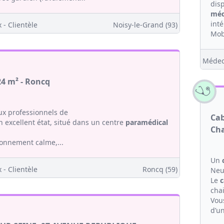
dis
méd
int
 - Clientèle
Noisy-le-Grand (93)
Mob
Médec
24 m² - Roncq
x professionnels de
Cab
 excellent état, situé dans un centre
paramédical
Cha
ronnement calme,...
Un
 - Clientèle
Roncq (59)
Neui
Le
c
chai
Vou
d’un