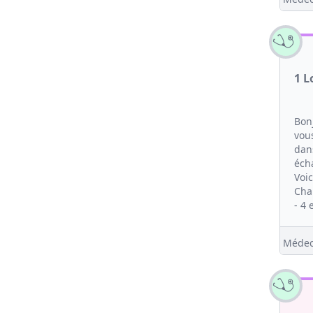
1 L
Bon
vou
dan
éch
Voic
Cha
- 4 
Médec