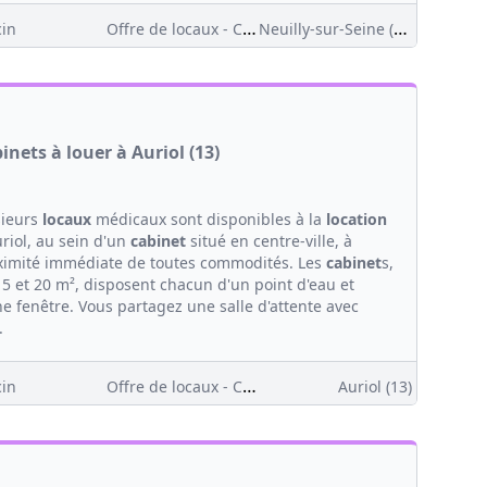
Offre de locaux - Clientèle
Neuilly-sur-Seine (92)
in
inets à louer à Auriol (13)
sieurs
locaux
médicaux sont disponibles à la
location
riol, au sein d'un
cabinet
situé en centre-ville, à
ximité immédiate de toutes commodités. Les
cabinet
s,
15 et 20 m², disposent chacun d'un point d'eau et
e fenêtre. Vous partagez une salle d'attente avec
.
Offre de locaux - Clientèle
in
Auriol (13)