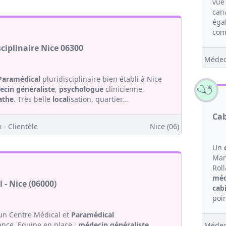
vue
can
éga
com
ciplinaire Nice 06300
Médec
Paramédical
pluridisciplinaire bien établi à Nice
cin généraliste
,
psychologue
clinicienne,
athe
. Très belle
local
isation, quartier...
Cab
 - Clientèle
Nice (06)
Un
Mar
Rol
méd
- Nice (06000)
cab
poin
 un Centre Médical et
Paramédical
rance. Equipe en place :
médecin généraliste
,
Médec