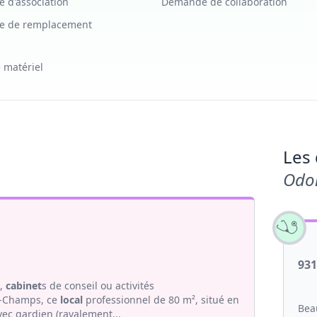
 d'association
Demande de collaboration
 de remplacement
 matériel
Les 
Odo
93
s,
cabinet
s de conseil ou activités
sy-Champs, ce
local
professionnel de 80 m², situé en
Bea
ec gardien (ravalement...