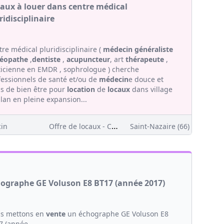
aux à louer dans centre médical
ridisciplinaire
re médical pluridisciplinaire (
médecin généraliste
téopathe
,
dentiste
,
acupuncteur
, art
thérapeute
,
ticienne en EMDR , sophrologue ) cherche
fessionnels de santé et/ou de
médecin
e douce et
ns de bien être pour
location
de
locaux
dans village
lan en pleine expansion...
Offre de locaux - Clientèle
in
Saint-Nazaire (66)
ographe GE Voluson E8 BT17 (année 2017)
s mettons en
vente
un échographe GE Voluson E8
7 (année