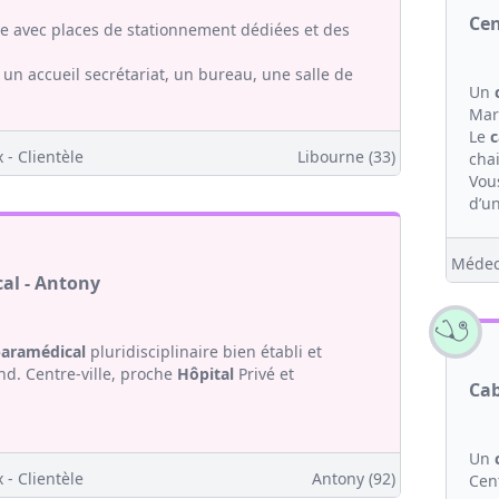
Cen
le avec places de stationnement dédiées et des
un accueil secrétariat, un bureau, une salle de
Un
Mar
Le
c
 - Clientèle
Libourne (33)
chai
Vou
d’un
Médec
al - Antony
aramédical
pluridisciplinaire bien établi et
nd. Centre-ville, proche
Hôpital
Privé et
Cab
Un
 - Clientèle
Antony (92)
Cen