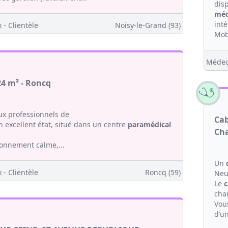
dis
méd
int
 - Clientèle
Noisy-le-Grand (93)
Mob
Médec
24 m² - Roncq
x professionnels de
Cab
 excellent état, situé dans un centre
paramédical
Cha
ronnement calme,...
Un
 - Clientèle
Roncq (59)
Neui
Le
c
chai
Vou
d’un