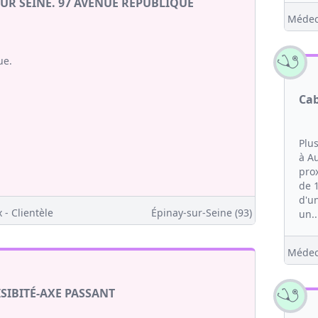
UR SEINE. 97 AVENUE REPUBLIQUE
Médec
ue.
Cab
Plu
à Au
pro
de 
d'un
 - Clientèle
Épinay-sur-Seine (93)
un..
Médec
SIBITÉ-AXE PASSANT