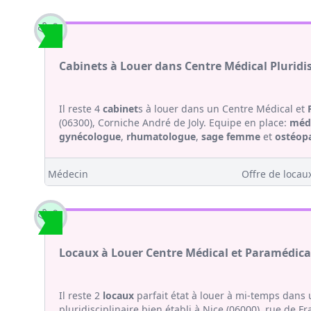
Cabinets à Louer dans Centre Médical Pluridis
Il reste 4
cabinet
s à louer dans un Centre Médical et
(06300), Corniche André de Joly. Equipe en place:
méde
gynécologue
,
rhumatologue
,
sage femme
et
ostéop
Médecin
Offre de locaux
Locaux à Louer Centre Médical et Paramédical 
Il reste 2
locaux
parfait état à louer à mi-temps dans
pluridisciplinaire bien établi à Nice (06000), rue de F