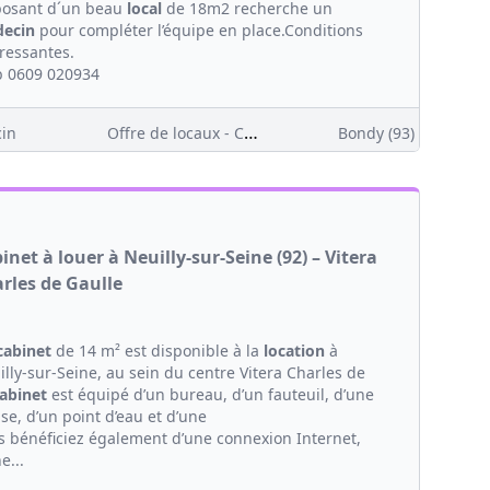
posant d´un beau
local
de 18m2 recherche un
ecin
pour compléter l’équipe en place.Conditions
éressantes.
 0609 020934
Offre de locaux - Clientèle
in
Bondy (93)
inet à louer à Neuilly-sur-Seine (92) – Vitera
rles de Gaulle
cabinet
de 14 m² est disponible à la
location
à
lly-sur-Seine, au sein du centre Vitera Charles de
abinet
est équipé d’un bureau, d’un fauteuil, d’une
se, d’un point d’eau et d’une
s bénéficiez également d’une connexion Internet,
e...