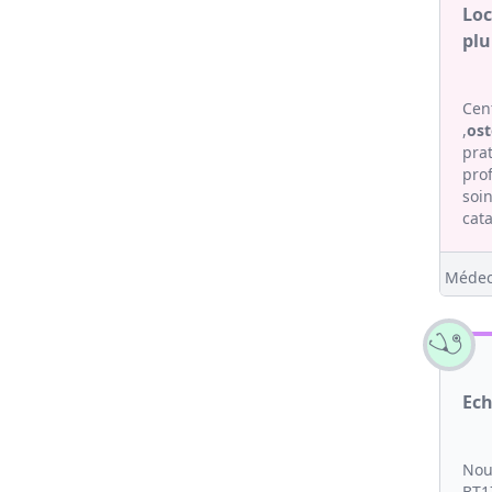
Loc
plu
Cent
,
os
pra
pro
soi
cata
Médec
Ech
Nou
BT1