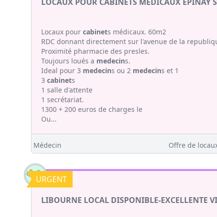
LOCAUX POUR CABINETS MEDICAUX EPINAY S
Locaux pour
cabinet
s médicaux. 60m2
RDC donnant directement sur l'avenue de la republiq
Proximité pharmacie des presles.
Toujours loués a
medecin
s.
Ideal pour 3
medecin
s ou 2
medecin
s et 1
3
cabinet
s
1 salle d'attente
1 secrétariat.
1300 + 200 euros de charges le
Ou...
Médecin
Offre de locaux
URGENT
LIBOURNE LOCAL DISPONIBLE-EXCELLENTE VI