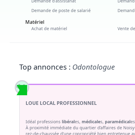
Demande d'assistanat
Demande
Demande de poste de salarié
Demande
Matériel
Achat de matériel
Vente de
Top annonces :
Odontologue
LOUE LOCAL PROFESSIONNEL
Idéal professions
libéral
es,
médicale
s,
paramédical
e
À proximité immédiate du quartier d’affaires de Noi
rez-de-chaussée d’une copropriété bien entretenue av