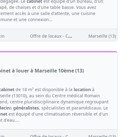
 dégagée. Le
cabinet
est équipé d'un bureau, d'un
apé, de chaises et d'une table basse. Vous avez
lement accès à une salle d'attente, une cuisine
mune et une connexion...
Offre de locaux - Clientèle
in
Marseille (13)
inet à louer à Marseille 10ème (13)
cabinet
de 18 m² est disponible à la
location
à
seille (13010), au sein du Centre médical Romain
land, centre pluridisciplinaire dynamique regroupant
ecin
s
généralistes
, spécialistes et paramédicaux. Le
inet
est équipé d'une climatisation réversible et d'un
t d'eau....
Offre de locaux - Clientèle
in
Marseille (13)