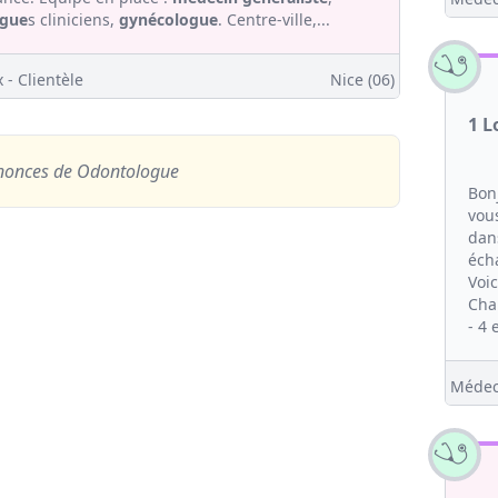
ogue
s cliniciens,
gynécologue
. Centre-ville,...
 - Clientèle
Nice (06)
1 L
nnonces
de Odontologue
Bon
vou
dan
éch
Voic
Cha
- 4 
Médec