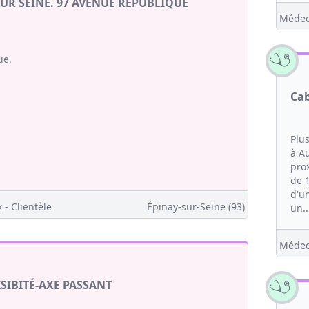
UR SEINE. 97 AVENUE REPUBLIQUE
Médec
ue.
Cab
Plu
à Au
pro
de 
d'un
 - Clientèle
Épinay-sur-Seine (93)
un..
Médec
SIBITÉ-AXE PASSANT