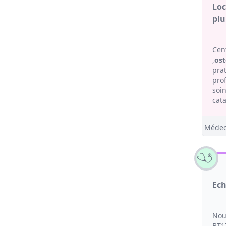
Loc
plu
Cent
,
os
pra
pro
soi
cata
Médec
Ech
Nou
BT1