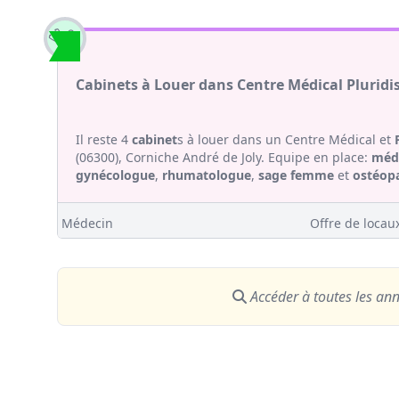
Cabinets à Louer dans Centre Médical Pluridis
Il reste 4
cabinet
s à louer dans un Centre Médical et
(06300), Corniche André de Joly. Equipe en place:
méde
gynécologue
,
rhumatologue
,
sage femme
et
ostéop
Médecin
Offre de locaux
Accéder à toutes les an