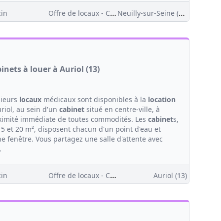
Offre de locaux - Clientèle
Neuilly-sur-Seine (92)
in
inets à louer à Auriol (13)
sieurs
locaux
médicaux sont disponibles à la
location
riol, au sein d'un
cabinet
situé en centre-ville, à
ximité immédiate de toutes commodités. Les
cabinet
s,
15 et 20 m², disposent chacun d'un point d'eau et
e fenêtre. Vous partagez une salle d'attente avec
.
Offre de locaux - Clientèle
in
Auriol (13)