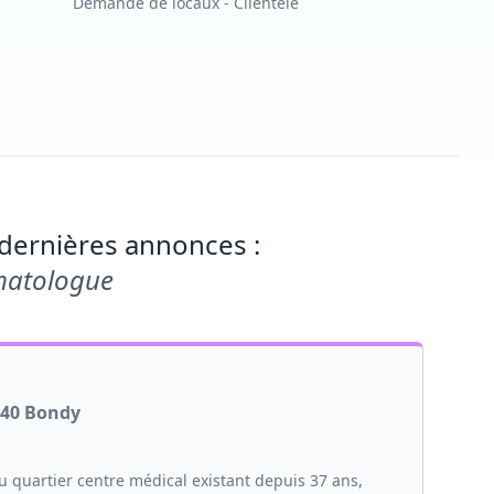
Demande de locaux - Clientèle
dernières annonces :
matologue
140 Bondy
u quartier centre médical existant depuis 37 ans,