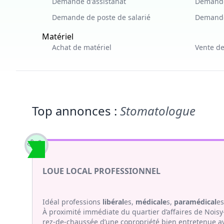
Demande d'assistanat
Demande
Demande de poste de salarié
Demande
Matériel
Achat de matériel
Vente de
Top annonces :
Stomatologue
LOUE LOCAL PROFESSIONNEL
Idéal professions
libéral
es,
médicale
s,
paramédical
e
À proximité immédiate du quartier d’affaires de Noi
rez-de-chaussée d’une copropriété bien entretenue av