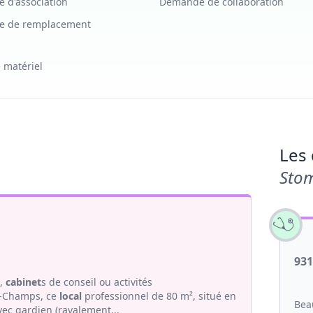
 d'association
Demande de collaboration
 de remplacement
 matériel
Les 
Sto
93
s,
cabinet
s de conseil ou activités
sy-Champs, ce
local
professionnel de 80 m², situé en
Bea
ec gardien (ravalement...