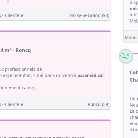
dis
méd
int
 - Clientèle
Noisy-le-Grand (93)
Mob
Médec
24 m² - Roncq
x professionnels de
Cab
 excellent état, situé dans un centre
paramédical
Cha
ronnement calme,...
Un
 - Clientèle
Roncq (59)
Neui
Le
c
chai
Vou
d’un