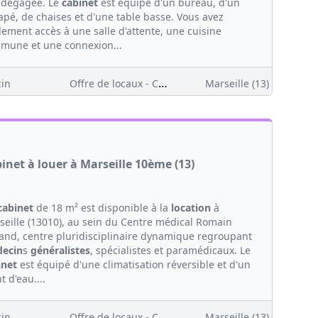
 dégagée. Le
cabinet
est équipé d'un bureau, d'un
apé, de chaises et d'une table basse. Vous avez
lement accès à une salle d'attente, une cuisine
mune et une connexion...
Offre de locaux - Clientèle
in
Marseille (13)
inet à louer à Marseille 10ème (13)
cabinet
de 18 m² est disponible à la
location
à
seille (13010), au sein du Centre médical Romain
land, centre pluridisciplinaire dynamique regroupant
ecin
s
généralistes
, spécialistes et paramédicaux. Le
inet
est équipé d'une climatisation réversible et d'un
t d'eau....
Offre de locaux - Clientèle
in
Marseille (13)