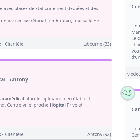
Cen
le avec places de stationnement dédiées et des
un accueil secrétariat, un bureau, une salle de
Un
Mar
Le
c
 - Clientèle
Libourne (33)
chai
Vou
d’un
Médec
al - Antony
aramédical
pluridisciplinaire bien établi et
nd. Centre-ville, proche
Hôpital
Privé et
Cab
Un
 - Clientèle
Antony (92)
Cen