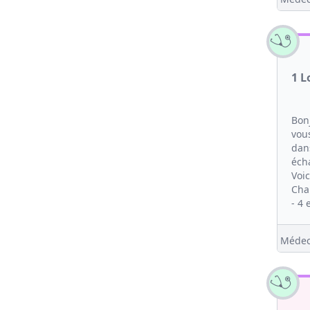
1 L
Bon
vou
dan
éch
Voic
Cha
- 4 
Médec