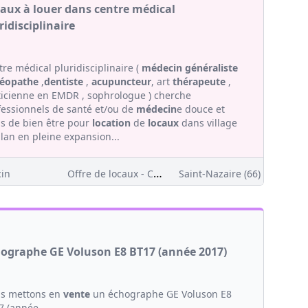
aux à louer dans centre médical
ridisciplinaire
re médical pluridisciplinaire (
médecin généraliste
téopathe
,
dentiste
,
acupuncteur
, art
thérapeute
,
ticienne en EMDR , sophrologue ) cherche
fessionnels de santé et/ou de
médecin
e douce et
ns de bien être pour
location
de
locaux
dans village
lan en pleine expansion...
Offre de locaux - Clientèle
in
Saint-Nazaire (66)
ographe GE Voluson E8 BT17 (année 2017)
s mettons en
vente
un échographe GE Voluson E8
7 (année