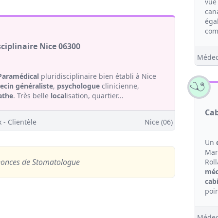
vue
can
éga
com
ciplinaire Nice 06300
Médec
Paramédical
pluridisciplinaire bien établi à Nice
cin généraliste
,
psychologue
clinicienne,
athe
. Très belle
local
isation, quartier...
Cab
 - Clientèle
Nice (06)
Un
Mar
nonces
de Stomatologue
Rol
méd
cab
poin
Médec