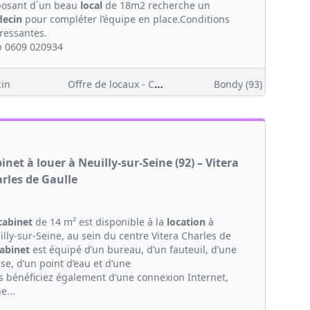
posant d´un beau
local
de 18m2 recherche un
ecin
pour compléter l’équipe en place.Conditions
éressantes.
 0609 020934
Offre de locaux - Clientèle
in
Bondy (93)
inet à louer à Neuilly-sur-Seine (92) – Vitera
rles de Gaulle
cabinet
de 14 m² est disponible à la
location
à
lly-sur-Seine, au sein du centre Vitera Charles de
abinet
est équipé d’un bureau, d’un fauteuil, d’une
se, d’un point d’eau et d’une
s bénéficiez également d’une connexion Internet,
e...