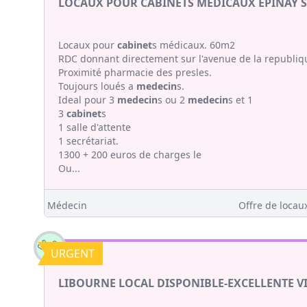
LOCAUX POUR CABINETS MEDICAUX EPINAY S
Locaux pour
cabinet
s médicaux. 60m2
RDC donnant directement sur l'avenue de la republiq
Proximité pharmacie des presles.
Toujours loués a
medecin
s.
Ideal pour 3
medecin
s ou 2
medecin
s et 1
3
cabinet
s
1 salle d'attente
1 secrétariat.
1300 + 200 euros de charges le
Ou...
Médecin
Offre de locaux
URGENT
LIBOURNE LOCAL DISPONIBLE-EXCELLENTE VI