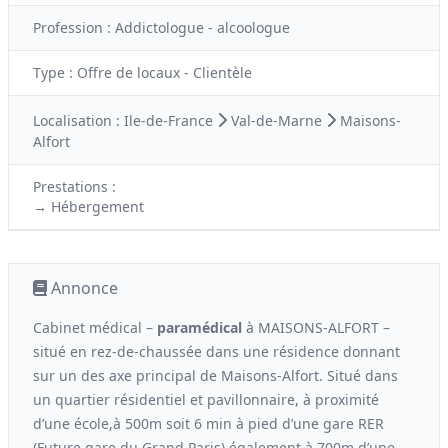
Profession :
Addictologue - alcoologue
Type :
Offre de locaux - Clientèle
Localisation :
Ile-de-France
Val-de-Marne
Maisons-
Alfort
Prestations :
→ Hébergement
Annonce
Cabinet médical –
paramédical
à MAISONS-ALFORT –
situé en rez-de-chaussée dans une résidence donnant
sur un des axe principal de Maisons-Alfort. Situé dans
un quartier résidentiel et pavillonnaire, à proximité
d’une école,à 500m soit 6 min à pied d’une gare RER
(Future gare du Grand Paris) également à 700m d’une