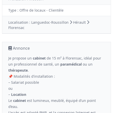
Type :
Offre de locaux - Clientèle
Localisation :
Languedoc-Roussillon
Hérault
Florensac
Annonce
Je propose un
cabinet
de 15 m² à Florensac, idéal pour
un professionnel de santé, un
paramédical
ou un
thérapeute
.
📌 Modalités d’installation :
– Salariat possible
ou
–
Location
Le
cabinet
est lumineux, meublé, équipé d’un point
d’eau.
L’accès est adapté PMR, et la connexion Internet est