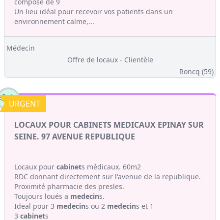
composé de 9
Un lieu idéal pour recevoir vos patients dans un
environnement calme,...
Médecin
Offre de locaux - Clientèle
Roncq (59)
URGENT
LOCAUX POUR CABINETS MEDICAUX EPINAY SUR
SEINE. 97 AVENUE REPUBLIQUE
Locaux pour
cabinet
s médicaux. 60m2
RDC donnant directement sur l'avenue de la republique.
Proximité pharmacie des presles.
Toujours loués a
medecin
s.
Ideal pour 3
medecin
s ou 2
medecin
s et 1
3
cabinet
s